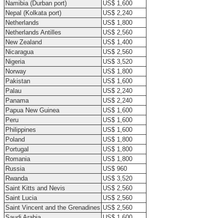
Namibia (Durban port)
US$ 1,600
Nepal (Kolkata port)
US$ 2,240
Netherlands
US$ 1,800
Netherlands Antilles
US$ 2,560
New Zealand
US$ 1,400
Nicaragua
US$ 2,560
Nigeria
US$ 3,520
Norway
US$ 1,800
Pakistan
US$ 1,600
Palau
US$ 2,240
Panama
US$ 2,240
Papua New Guinea
US$ 1,600
Peru
US$ 1,600
Philippines
US$ 1,600
Poland
US$ 1,800
Portugal
US$ 1,800
Romania
US$ 1,800
Russia
US$ 960
Rwanda
US$ 3,520
Saint Kitts and Nevis
US$ 2,560
Saint Lucia
US$ 2,560
Saint Vincent and the Grenadines
US$ 2,560
Saudi Arabia
US$ 1,600