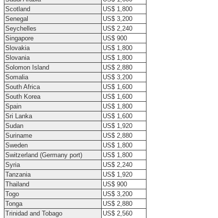
Scotland
US$ 1,800
Senegal
US$ 3,200
Seychelles
US$ 2,240
Singapore
US$ 900
Slovakia
US$ 1,800
Slovania
US$ 1,800
Solomon Island
US$ 2,880
Somalia
US$ 3,200
South Africa
US$ 1,600
South Korea
US$ 1,600
Spain
US$ 1,800
Sri Lanka
US$ 1,600
Sudan
US$ 1,920
Suriname
US$ 2,880
Sweden
US$ 1,800
Switzerland (Germany port)
US$ 1,800
Syria
US$ 2,240
Tanzania
US$ 1,920
Thailand
US$ 900
Togo
US$ 3,200
Tonga
US$ 2,880
Trinidad and Tobago
US$ 2,560