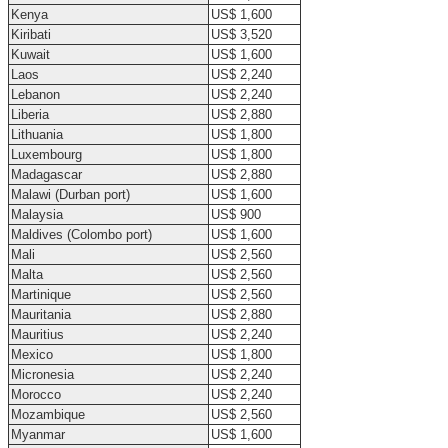
Kenya
US$ 1,600
Kiribati
US$ 3,520
Kuwait
US$ 1,600
Laos
US$ 2,240
Lebanon
US$ 2,240
Liberia
US$ 2,880
Lithuania
US$ 1,800
Luxembourg
US$ 1,800
Madagascar
US$ 2,880
Malawi (Durban port)
US$ 1,600
Malaysia
US$ 900
Maldives (Colombo port)
US$ 1,600
Mali
US$ 2,560
Malta
US$ 2,560
Martinique
US$ 2,560
Mauritania
US$ 2,880
Mauritius
US$ 2,240
Mexico
US$ 1,800
Micronesia
US$ 2,240
Morocco
US$ 2,240
Mozambique
US$ 2,560
Myanmar
US$ 1,600