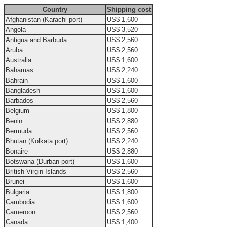
Country
Shipping cost
Afghanistan (Karachi port)
US$ 1,600
Angola
US$ 3,520
Antigua and Barbuda
US$ 2,560
Aruba
US$ 2,560
Australia
US$ 1,600
Bahamas
US$ 2,240
Bahrain
US$ 1,600
Bangladesh
US$ 1,600
Barbados
US$ 2,560
Belgium
US$ 1,800
Benin
US$ 2,880
Bermuda
US$ 2,560
Bhutan (Kolkata port)
US$ 2,240
Bonaire
US$ 2,880
Botswana (Durban port)
US$ 1,600
British Virgin Islands
US$ 2,560
Brunei
US$ 1,600
Bulgaria
US$ 1,800
Cambodia
US$ 1,600
Cameroon
US$ 2,560
Canada
US$ 1,400